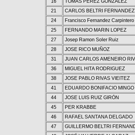
16
TOMAS PEREZ GONZALEZ
21
CARLOS BELTRI FERNANDE
24
Francisco Fernandez Carpinter
25
FERNANDO MARIN LOPEZ
27
Josep Ramon Soler Ruiz
28
JOSE RICO MUÑOZ
31
JUAN CARLOS AMENEIRO RI
36
MIGUEL HITA RODRIGUEZ
38
JOSE PABLO RIVAS VIEITEZ
41
EDUARDO BONIFACIO MING
44
JOSE LUIS RUIZ GIRÓN
45
PER KRABBE
46
RAFAEL SANTANA DELGADO
47
GUILLERMO BELTRI FERNAN