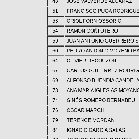
48
JOSÉ VALVERDE ALCARAZ
51
FRANCISCO PUGA RODRIGU
53
ORIOL FORN OSSORIO
54
RAMON GOÑI OTERO
59
JUAN ANTONIO GUERRERO 
60
PEDRO ANTONIO MORENO B
64
OLIVIER DECOUZON
67
CARLOS GUTIERREZ RODRI
69
ALFONSO BUENDIA CANDEL
73
ANA MARIA IGLESIAS MOYAN
74
GINÉS ROMERO BERNABEU
76
OSCAR MARCH
79
TERENCE MORDAN
84
IGNACIO GARCIA SALAS