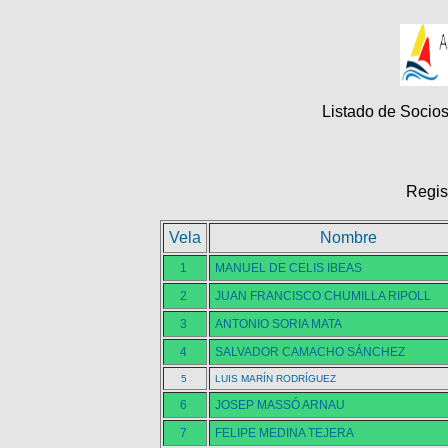
Listado de Socios
Regis
Vela
Nombre
1
MANUEL DE CELIS IBEAS
2
JUAN FRANCISCO CHUMILLA RIPOLL
3
ANTONIO SORIA MATA
4
SALVADOR CAMACHO SÁNCHEZ
5
LUIS MARÍN RODRÍGUEZ
6
JOSEP MASSÓ ARNAU
7
FELIPE MEDINA TEJERA