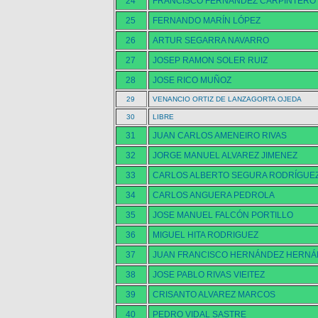
24
FRANCISCO FERNANDEZ CARPINTERO
25
FERNANDO MARÍN LÓPEZ
26
ARTUR SEGARRA NAVARRO
27
JOSEP RAMON SOLER RUIZ
28
JOSE RICO MUÑOZ
29
VENANCIO ORTIZ DE LANZAGORTA OJEDA
30
LIBRE
31
JUAN CARLOS AMENEIRO RIVAS
32
JORGE MANUEL ALVAREZ JIMENEZ
33
CARLOS ALBERTO SEGURA RODRÍGUE
34
CARLOS ANGUERA PEDROLA
35
JOSE MANUEL FALCÓN PORTILLO
36
MIGUEL HITA RODRIGUEZ
37
JUAN FRANCISCO HERNÁNDEZ HERNÁ
38
JOSE PABLO RIVAS VIEITEZ
39
CRISANTO ALVAREZ MARCOS
40
PEDRO VIDAL SASTRE