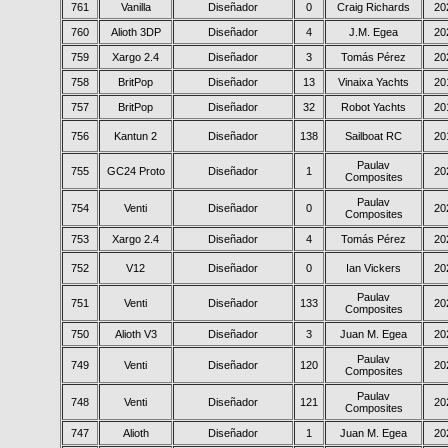
761
Vanilla
Diseñador
0
Craig Richards
20
760
Alioth 3DP
Diseñador
4
J.M. Egea
20
759
Xargo 2.4
Diseñador
3
Tomás Pérez
20
758
BritPop
Diseñador
13
Vinaixa Yachts
20
757
BritPop
Diseñador
32
Robot Yachts
20
756
Kantun 2
Diseñador
138
Sailboat RC
20
Paulav
755
GC24 Proto
Diseñador
1
20
Composites
Paulav
754
Venti
Diseñador
0
20
Composites
753
Xargo 2.4
Diseñador
4
Tomás Pérez
20
752
V12
Diseñador
0
Ian Vickers
20
Paulav
751
Venti
Diseñador
133
20
Composites
750
Alioth V3
Diseñador
3
Juan M. Egea
20
Paulav
749
Venti
Diseñador
120
20
Composites
Paulav
748
Venti
Diseñador
121
20
Composites
747
Alioth
Diseñador
1
Juan M. Egea
20