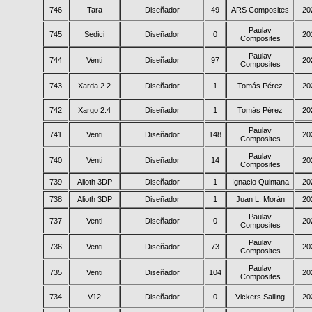
746
Tara
Diseñador
49
ARS Composites
20
Paulav
745
Sedici
Diseñador
0
20
Composites
Paulav
744
Venti
Diseñador
97
20
Composites
743
Xarda 2.2
Diseñador
1
Tomás Pérez
20
742
Xargo 2.4
Diseñador
1
Tomás Pérez
20
Paulav
741
Venti
Diseñador
148
20
Composites
Paulav
740
Venti
Diseñador
14
20
Composites
739
Alioth 3DP
Diseñador
1
Ignacio Quintana
20
738
Alioth 3DP
Diseñador
1
Juan L. Morán
20
Paulav
737
Venti
Diseñador
0
20
Composites
Paulav
736
Venti
Diseñador
73
20
Composites
Paulav
735
Venti
Diseñador
104
20
Composites
734
V12
Diseñador
0
Vickers Sailing
20