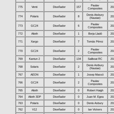
Paulav
775
Venti
Diseñador
157
20
Composites
Denis Atsbury
774
Polaris
Diseñador
8
20
(Nautae)
Paulav
773
GC24
Diseñador
6
20
Composites
772
Alioth
Diseñador
1
Borja Lladó
20
771
Xargo
Diseñador
7
Tomás Pérez
20
Paulav
770
GC24
Diseñador
2
20
Composites
769
Kantun 2
Diseñador
134
Sailboat RC
20
Denis Astbury
768
Solaris
Diseñador
2
20
(Nautae)
767
AEON
Diseñador
1
Josep Massó
20
Paulav
766
GC24
Diseñador
2
20
Composites
765
Alioth
Diseñador
0
Robert Haigh
20
764
Alioth 3DP
Diseñador
0
Juan M. Egea
20
763
Polaris
Diseñador
0
Denis Asbury
20
762
V12
Diseñador
0
Ian Vickers
20