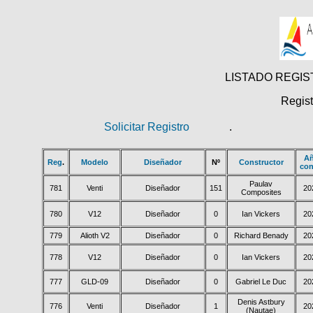
LISTADO REGI
Regist
Solicitar Registro
.
A
Reg
.
Modelo
Diseñador
Nº
Constructor
con
Paulav
781
Venti
Diseñador
151
20
Composites
780
V12
Diseñador
0
Ian Vickers
20
779
Alioth V2
Diseñador
0
Richard Benady
20
778
V12
Diseñador
0
Ian Vickers
20
777
GLD-09
Diseñador
0
Gabriel Le Duc
20
Denis Astbury
776
Venti
Diseñador
1
20
(Nautae)